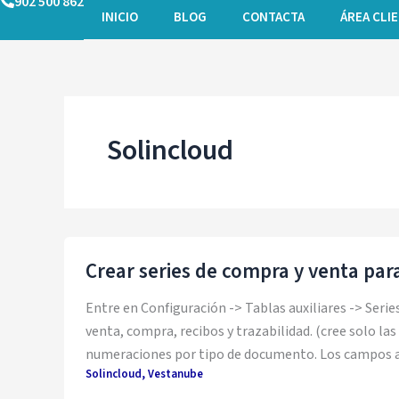
902 500 862
Ir
INICIO
BLOG
CONTACTA
ÁREA CLI
al
contenido
Solincloud
Crear series de compra y venta par
Entre en Configuración -> Tablas auxiliares -> Series
venta, compra, recibos y trazabilidad. (cree solo las
numeraciones por tipo de documento. Los campos a 
Solincloud
,
Vestanube