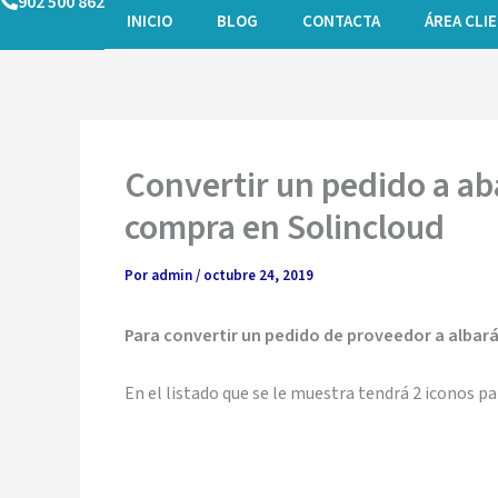
902 500 862
Ir
INICIO
BLOG
CONTACTA
ÁREA CLI
al
contenido
Convertir un pedido a ab
compra en Solincloud
Por
admin
/
octubre 24, 2019
Para convertir un pedido de proveedor a albar
En el listado que se le muestra tendrá 2 iconos pa