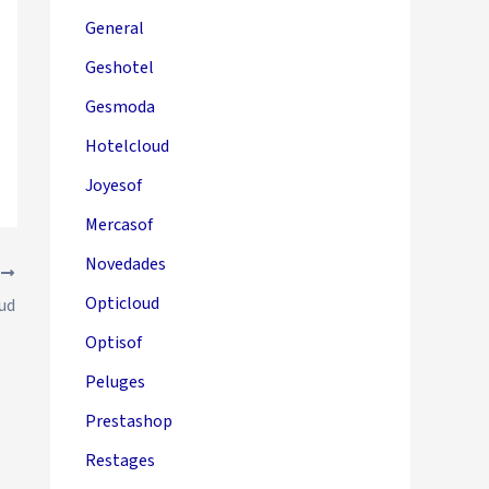
General
Geshotel
Gesmoda
Hotelcloud
Joyesof
Mercasof
Novedades
E
Opticloud
ud
Optisof
Peluges
Prestashop
Restages