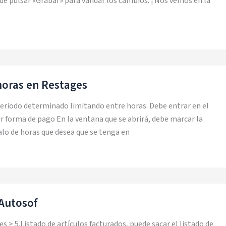
de pulsar «Grabar» para validar los cambios. ¡ Nos vemos en la
horas en Restages
periodo determinado limitando entre horas: Debe entrar en el
r forma de pago En la ventana que se abrirá, debe marcar la
valo de horas que desea que se tenga en
 Autosof
s > 5.Listado de artículos facturados, puede sacar el listado de