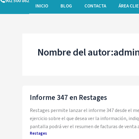
902 500 862
Ir
INICIO
BLOG
CONTACTA
ÁREA CLI
al
contenido
Nombre del autor:admi
Informe 347 en Restages
Restages permite lanzar el informe 347 desde el me
ejercicio sobre el que desea ver la información, indi
pantalla podrá ver el resumen de facturas de venta 
Restages