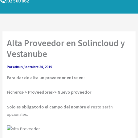
902 500 862
Ir
al
contenido
Alta Proveedor en Solincloud y
Vestanube
Por
admin
/
octubre 24, 2019
Para dar de alta un proveedor entre en:
Ficheros-> Proveedores-> Nuevo proveedor
Solo es obligatorio el campo del nombre
el resto serán
opcionales.