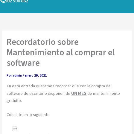
902 500 862
Ir
al
contenido
Recordatorio sobre
Mantenimiento al comprar el
software
Por
admin
/
enero 29, 2021
En esta entrada queremos recordar que con la compra del
UN MES
software de escritorio disponen de
de mantenimiento
gratuíto.
Consiste en lo siguiente:
