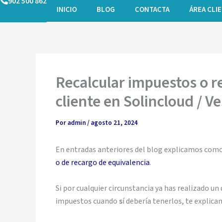
902 500 862
Ir
INICIO
BLOG
CONTACTA
ÁREA CLI
al
contenido
Recalcular impuestos o 
cliente en Solincloud / V
Por
admin
/
agosto 21, 2024
En entradas anteriores del blog explicamos como
o de recargo de equivalencia
.
Si por cualquier circunstancia ya has realizado un
impuestos cuando
s
í debería tenerlos, te explic