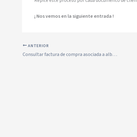
Repite este proceso por cada documento de cliente
¡ Nos vemos en la siguiente entrada !
ANTERIOR
Consultar factura de compra asociada a albarán de compra en Solincloud / Vestanube