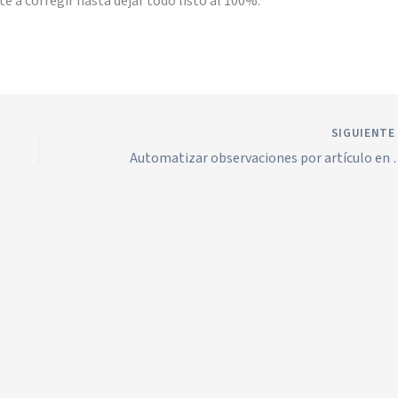
 a corregir hasta dejar todo listo al 100%.
SIGUIENT
Automatizar observaciones por a