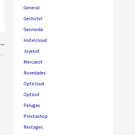
General
Geshotel
Gesmoda
Hotelcloud
E
Joyesof
rtículo en documentos de venta Solincloud / Vestanube
Mercasof
Novedades
Opticloud
Optisof
Peluges
Prestashop
Restages