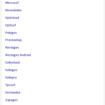
Mercasof
Novedades
Opticloud
Optisof
Peluges
Prestashop
Restages
Restages Android
Solincloud
Solinges
Solinpro
Tpvsof
Vestanube
Zapages