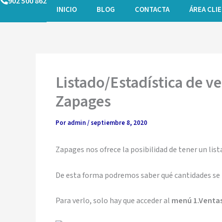
902 500 862
Ir
INICIO
BLOG
CONTACTA
ÁREA CLI
al
contenido
Listado/Estadística de v
Zapages
Por
admin
/
septiembre 8, 2020
Zapages nos ofrece la posibilidad de tener un lis
De esta forma podremos saber qué cantidades se
Para verlo, solo hay que acceder al
menú 1.Ventas 