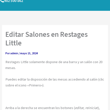
902 500 862
Ir
al
contenido
Editar Salones en Restages
Little
Por
admin
/
mayo 15, 2024
Restages Little solamente dispone de una barra y un salón con 20
mesas.
Puedes editar la disposición de las mesas accediendo al salón (clic
sobre el icono «Primero»).
Arriba a la derecha se encuentran los botones (
editar, reiniciar
),