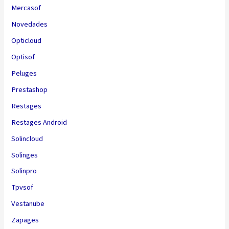
Mercasof
Novedades
Opticloud
Optisof
Peluges
Prestashop
Restages
Restages Android
Solincloud
Solinges
Solinpro
Tpvsof
Vestanube
Zapages