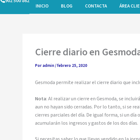
902 500 862
Ir
INICIO
BLOG
CONTACTA
ÁREA CLI
al
contenido
Cierre diario en Gesmod
Por
admin
/
febrero 25, 2020
Gesmoda permite realizar el cierre diario que inclu
Nota
: Al realizar un cierre en Gesmoda, se inclu
aun no hayan sido cerradas. Por lo tanto, si se rea
cierres parciales del día. De igual forma, si un día o
acumularán los ingresos y gastos de los dos días.
Si necesitas saber lo que llevas vendido en la jor