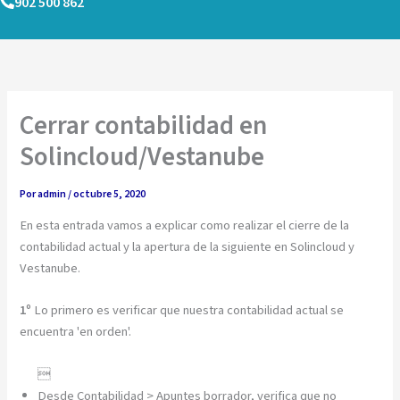
902 500 862
Ir
al
contenido
Cerrar contabilidad en
Solincloud/Vestanube
Por
admin
/
octubre 5, 2020
En esta entrada vamos a explicar como realizar el cierre de la
contabilidad actual y la apertura de la siguiente en Solincloud y
Vestanube.
1º
Lo primero es verificar que nuestra contabilidad actual se
encuentra 'en orden'.

Desde Contabilidad > Apuntes borrador, verifica que no