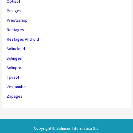
Optisof
Peluges
Prestashop
Restages
Restages Android
Solincloud
Solinges
Solinpro
Tpvsof
Vestanube
Zapages
Copyright © Solinsur Informática S.L.