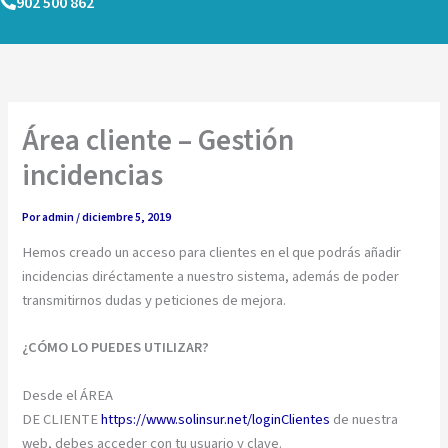
902 500 862
Ir
al
contenido
Área cliente – Gestión
incidencias
Por
admin
/
diciembre 5, 2019
Hemos creado un acceso para clientes en el que podrás añadir
incidencias diréctamente a nuestro sistema, además de poder
transmitirnos dudas y peticiones de mejora.
¿CÓMO LO PUEDES UTILIZAR?
Desde el ÁREA
DE CLIENTE
https://www.solinsur.net/loginClientes
de nuestra
web, debes acceder con tu usuario y clave.