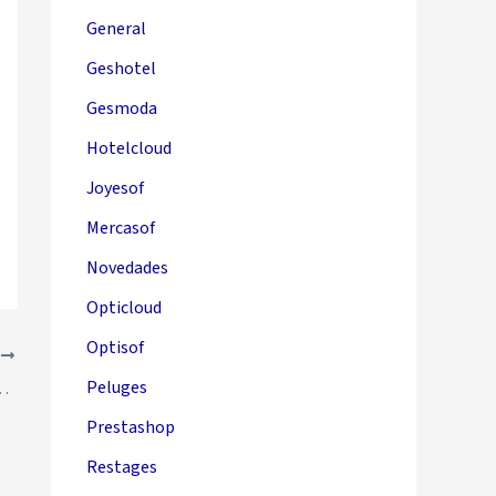
General
Geshotel
Gesmoda
Hotelcloud
Joyesof
Mercasof
Novedades
Opticloud
Optisof
E
Peluges
jón portamonedas en Joyesof
Prestashop
Restages