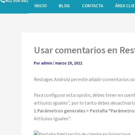
902 500 862
Ir
INICIO
BLOG
CONTACTA
ÁREA CLI
al
contenido
Usar comentarios en Res
Por
admin
/
marzo 29, 2022
Restages Android permite añadir comentarios sob
Para configurar esta opción, debes tener en cue
artículos iguales", por lo tanto debes desactivar
1.Parámetros generales > Pestaña "Parámetro
Artículos Iguales".