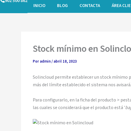
902 500 862
Ir
INICIO
BLOG
CONTACTA
ÁREA CLI
al
contenido
Stock mínimo en Solincl
Por
admin
/
abril 18, 2023
Solincloud permite establecer un stock mínimo p
más del límite establecido el sistema nos avisará
Para configurarlo, en la ficha del producto > pest
las cuales se considerará que el producto está '
ba