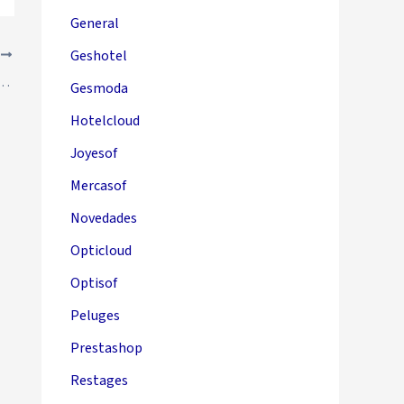
General
Geshotel
E
 tarifa al anotar línea en Solincloud / Vestanube
Gesmoda
Hotelcloud
Joyesof
Mercasof
Novedades
Opticloud
Optisof
Peluges
Prestashop
Restages