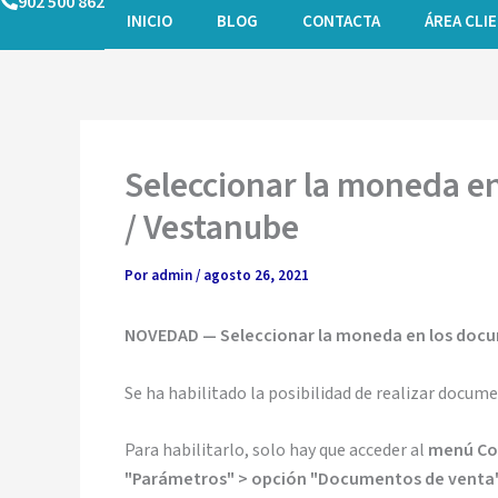
902 500 862
Ir
INICIO
BLOG
CONTACTA
ÁREA CLI
al
contenido
Seleccionar la moneda e
/ Vestanube
Por
admin
/
agosto 26, 2021
NOVEDAD — Seleccionar la moneda en los docu
Se ha habilitado la posibilidad de realizar docum
Para habilitarlo, solo hay que acceder al
menú Con
"Parámetros" > opción "Documentos de venta