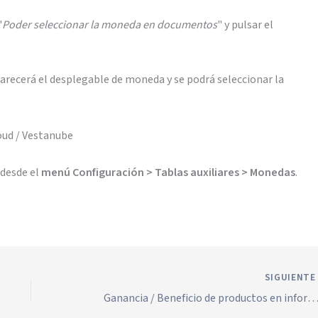
"
Poder seleccionar la moneda en documentos
" y pulsar el
parecerá el desplegable de moneda y se podrá seleccionar la
 desde el
menú Configuración > Tablas auxiliares > Monedas
.
SIGUIENT
Ganancia / Beneficio de productos en informes de ventas en Solincloud / Ves