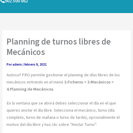
902 500 862
Ir
al
contenido
Planning de turnos libres de
Mecánicos
Por
admin
/
febrero 9, 2021
Autosof PRO permite gestionar el planning de días libres de los
mecánicos entrando en el menú
3.Ficheros > 3.Mecánicos >
4.Planning de Mecánicos.
En la ventana que se abrirá debes seleccionar el día en el que
quieres anotar el día libre. Selecciona el mecánico, turno (día
completo, turno de mañana o turno de tarde), opcionalmente el
motivo del día libre y haz clic sobre "Anotar Turno".