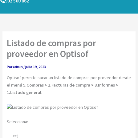
902 500 862
Ir
al
contenido
Listado de compras por
proveedor en Optisof
Por
admin
/
julio 19, 2023
Optisof permite sacar un listado de compras por proveedor desde
el
menú 5.Compras > 1.Facturas de compra > 3.Informes >
1.Listado general
.
Selecciona:
