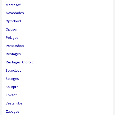
Mercasof
Novedades
Opticloud
Optisof
Peluges
Prestashop
Restages
Restages Android
Solincloud
Solinges
Solinpro
Tpvsof
Vestanube
Zapages