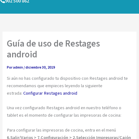
902 500 862
Ir
al
contenido
Guía de uso de Restages
android
Por
admin
/
diciembre 30, 2019
Si aún no has configurado tu dispositivo con Restages android te
recomendamos que empieces leyendo la siguiente
estrada:
Configurar Restages android
Una vez configurado Restages android en nuestro teléfono o
tablet es el momento de configurar las impresoras de cocina:
Para configurar las impresoras de cocina, entra en el menú
6.Salir/Varios > 7.Configuración > 2.Selección Impresoras/Cajón