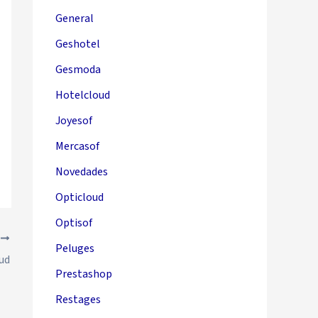
General
Geshotel
Gesmoda
Hotelcloud
Joyesof
Mercasof
Novedades
Opticloud
Optisof
E
Peluges
oud
Prestashop
Restages