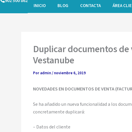
902 500 862
Ir
INICIO
BLOG
CONTACTA
ÁREA CLI
al
contenido
Duplicar documentos de 
Vestanube
Por
admin
/
noviembre 6, 2019
NOVEDADES EN DOCUMENTOS DE VENTA (FACTUR
Se ha añadido un nueva funcionalidad a los docu
concretamente duplicará:
– Datos del cliente