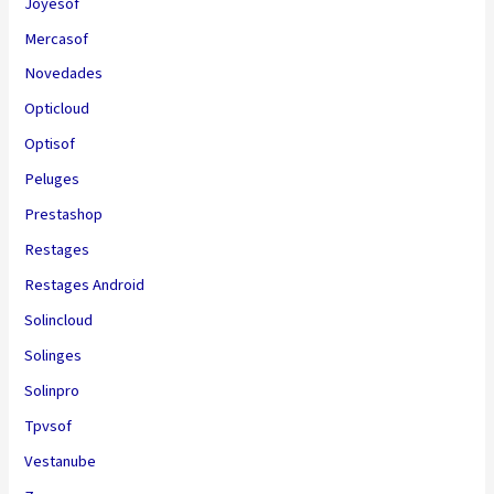
Joyesof
Mercasof
Novedades
Opticloud
Optisof
Peluges
Prestashop
Restages
Restages Android
Solincloud
Solinges
Solinpro
Tpvsof
Vestanube