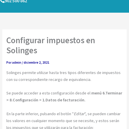
902 500 862
Ir
al
contenido
Configurar impuestos en
Solinges
Por
admin
/
diciembre 2, 2021
Solinges permite utilizar hasta tres tipos diferentes de impuestos
con su correspondiente recargo de equivalencia.
Se puede acceder a esta configuración desde el
menú 6.Terminar
> 8.Configuración > 1.Datos de facturación.
En la parte inferior, pulsando el botón "
Editar
", se pueden cambiar
los valores en cualquier momento que se necesite, y estos serán
los impuestos que se utilizarán para la facturación: