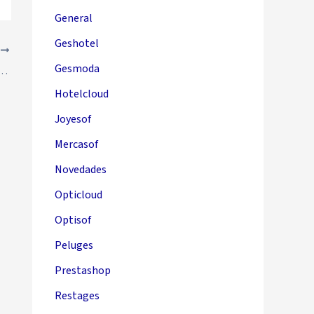
General
Geshotel
E
Gesmoda
 externos a nuestras aplicaciones de escritorio
Hotelcloud
Joyesof
Mercasof
Novedades
Opticloud
Optisof
Peluges
Prestashop
Restages