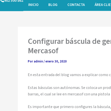
902 500 862
Ir
INICIO
BLOG
CONTACTA
ÁREA CLI
al
contenido
Configurar báscula de ge
Mercasof
Por
admin
/
enero 30, 2020
En esta entrada del blog vamos a explicar como c
Estas básculas son autónomas. Se coloca un produ
barras, el cual se lee en mercasof con una pistola 
Es importante que primero configures la báscula, 