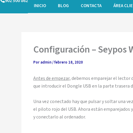
902 500 862
Ir
INICIO
BLOG
CONTACTA
ÁREA CLI
al
contenido
Configuración – Seypos
Por
admin
/
febrero 18, 2020
Antes de empezar,
debemos emparejar el lector de
que introducir el Dongle USB en la parte trasera d
Una vez conectado hay que pulsar y soltar una vez e
el piloto rojo del USB. Ahora están emparejados y 
y conectarlo al ordenador.