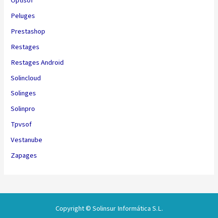
Optisof
Peluges
Prestashop
Restages
Restages Android
Solincloud
Solinges
Solinpro
Tpvsof
Vestanube
Zapages
Copyright © Solinsur Informática S.L.