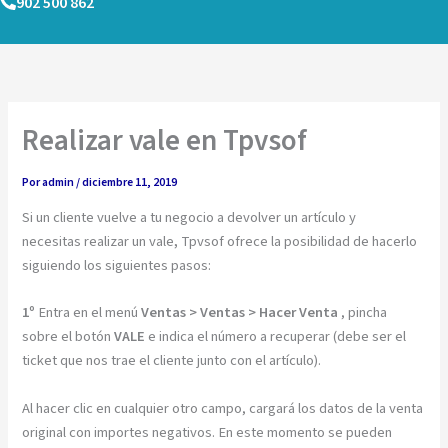
902 500 862
Ir
al
contenido
Realizar vale en Tpvsof
Por
admin
/
diciembre 11, 2019
Si un cliente vuelve a tu negocio a devolver un artículo y
necesitas realizar un vale
,
Tpvsof ofrece la posibilidad de hacerlo
siguiendo los siguientes pasos:
1º
Entra en el menú
Ventas > Ventas > Hacer Venta
, pincha
sobre el botón
VALE
e indica el número a recuperar (debe ser el
ticket que nos trae el cliente junto con el artículo).
Al hacer clic en cualquier otro campo, cargará los datos de la venta
original con importes negativos. En este momento se pueden