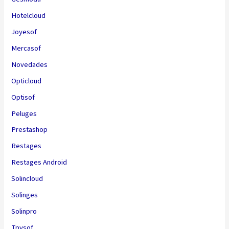
Hotelcloud
Joyesof
Mercasof
Novedades
Opticloud
Optisof
Peluges
Prestashop
Restages
Restages Android
Solincloud
Solinges
Solinpro
Tpvsof