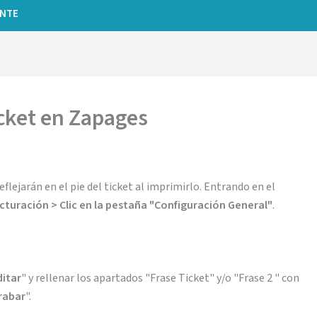
ENTE
ticket en Zapages
flejarán en el pie del ticket al imprimirlo. Entrando en el
cturación > Clic en la pestaña "Configuración General"
.
ditar
" y rellenar los apartados "Frase Ticket" y/o "Frase 2 " con
rabar
".