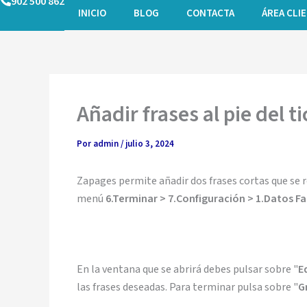
902 500 862
Ir
INICIO
BLOG
CONTACTA
ÁREA CLI
al
contenido
Añadir frases al pie del 
Por
admin
/
julio 3, 2024
Zapages permite añadir dos frases cortas que se re
menú
6.Terminar > 7.Configuración > 1.Datos Fa
En la ventana que se abrirá debes pulsar sobre "
E
las frases deseadas. Para terminar pulsa sobre "
G